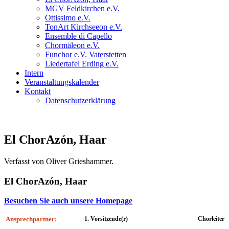
MGV Feldkirchen e.V.
Ottissimo e.V.
TonArt Kirchseeon e.V.
Ensemble di Capello
Chormäleon e.V.
Funchor e.V. Vaterstetten
Liedertafel Erding e.V.
Intern
Veranstaltungskalender
Kontakt
Datenschutzerklärung
El ChorAzón, Haar
Verfasst von Oliver Grieshammer.
El ChorAzón, Haar
Besuchen Sie auch unsere Homepage
Ansprechpartner:
1. Vorsitzende(r)
Chorleiter