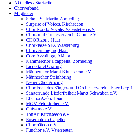
Aktuelles / Startseite
Chorverband
Mitglieder
Schola St. Martin Zorneding
Surprise of Voices, Kirchseeon
Chor Rondo Vocale, Vaterstetten e.V.
Chor- und Orchesterverein Glonn e.V.
CHORizont, Haar
Chorklasse SFZ Wasserburg
Chorvereinigung Haar
Coro Azzalinga, Aßling
Kammerchor a cappella! Zorneding
Liedertafel Grafing
Männerchor Markt Kirchseeon e.V.
Männerchor Steinhöring
Neuer Chor Anzing
ChoriFeen des Sänger- und Orchestervereins Ebersberg 
Sängerrunde Liederfreiheit Markt Schwaben e.V.
El ChorAzón, Haar
MGV Feldkirchen e.V.
Ottissimo e.V.
TonArt Kirchseeon e.V.
Ensemble di Capello
Chormäleon e.V.
Funchor e.V. Vaterstetten