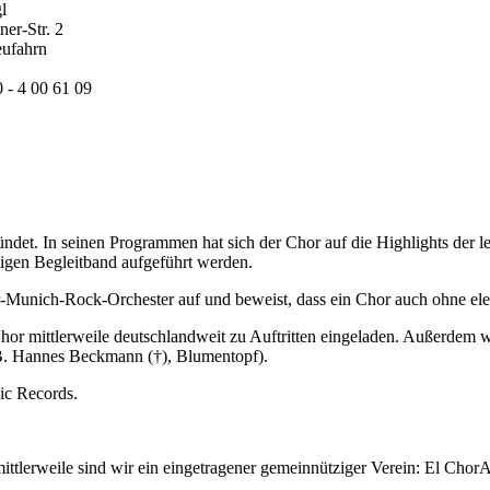
l
ner-Str. 2
ufahrn
0 - 4 00 61 09
t. In seinen Programmen hat sich der Chor auf die Highlights der le
ätigen Begleitband aufgeführt werden.
-Munich-Rock-Orchester auf und beweist, dass ein Chor auch ohne elek
hor mittlerweile deutschlandweit zu Auftritten eingeladen. Außerdem 
.B. Hannes Beckmann (†), Blumentopf).
ic Records.
ttlerweile sind wir ein eingetragener gemeinnütziger Verein: El Chor