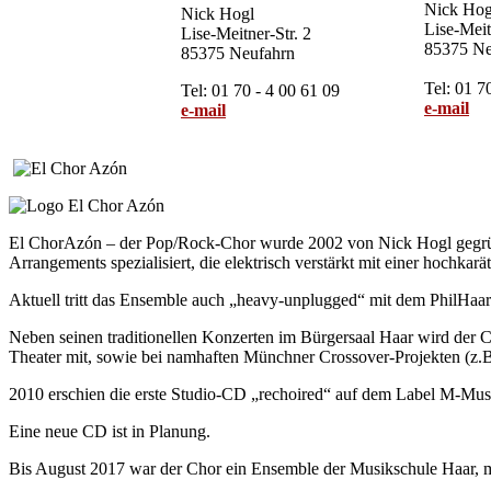
Nick Hog
Nick Hogl
Lise-Meit
Lise-Meitner-Str. 2
85375 Ne
85375 Neufahrn
Tel: 01 7
Tel: 01 70 - 4 00 61 09
e-mail
e-mail
El ChorAzón – der Pop/Rock-Chor wurde 2002 von Nick Hogl gegründe
Arrangements spezialisiert, die elektrisch verstärkt mit einer hochkar
Aktuell tritt das Ensemble auch „heavy-unplugged“ mit dem PhilHaar
Neben seinen traditionellen Konzerten im Bürgersaal Haar wird der C
Theater mit, sowie bei namhaften Münchner Crossover-Projekten (z
2010 erschien die erste Studio-CD „rechoired“ auf dem Label M-Mus
Eine neue CD ist in Planung.
Bis August 2017 war der Chor ein Ensemble der Musikschule Haar, mi