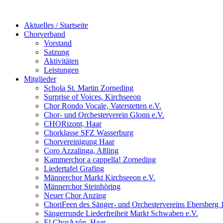
Aktuelles / Startseite
Chorverband
Vorstand
Satzung
Aktivitäten
Leistungen
Mitglieder
Schola St. Martin Zorneding
Surprise of Voices, Kirchseeon
Chor Rondo Vocale, Vaterstetten e.V.
Chor- und Orchesterverein Glonn e.V.
CHORizont, Haar
Chorklasse SFZ Wasserburg
Chorvereinigung Haar
Coro Azzalinga, Aßling
Kammerchor a cappella! Zorneding
Liedertafel Grafing
Männerchor Markt Kirchseeon e.V.
Männerchor Steinhöring
Neuer Chor Anzing
ChoriFeen des Sänger- und Orchestervereins Ebersberg 
Sängerrunde Liederfreiheit Markt Schwaben e.V.
El ChorAzón, Haar